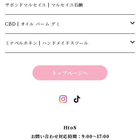
サボンドマルセイユ | マルセイユ石鹸
CBD | オイル バーム グミ
キャナテック | CannaTech
ミナペルホネン | ハンドメイドスツール
ビーマインラボ | theBEEMINElab
四角スツール
トップページへ
折り畳みスツール
丸椅子
ベンチスツール
丸椅子 角脚タイプ
標準四角スツール
丸椅子タイプ
HtoS
丸脚四角スツール
お問い合わせ対応時間：9:00〜17:00