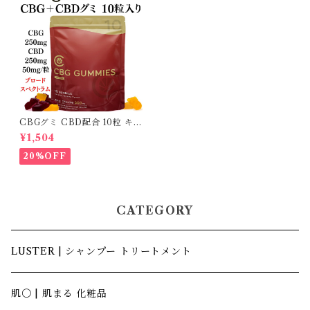
CBGグミ CBD配合 10粒 キャ
ナテック｜THC FREE Cann
¥1,504
aTech 日本製
20%OFF
CATEGORY
LUSTER | シャンプー トリートメント
肌〇 | 肌まる 化粧品