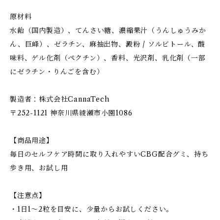
原材料
水飴（国内製造）、てんさい糖、濃縮果汁（うんしゅうみか
ん、巨峰）、ゼラチン、麻抽出物、澱粉 / ソルビトール、酸
味料、ゲル化剤（ペクチン）、香料、光沢剤、乳化剤（一部
にゼラチン・りんごを含む）
製造者：株式会社CannaTech
〒252-1121 神奈川県綾瀬市小園1086
【商品用途】
毎日のセルフケア時間に取り入れやすいCBG配合グミ、持ち
歩き用、お試し用
【注意点】
・1日1～2粒を目安に、少量からお試しください。