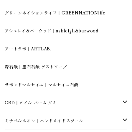
グリーンネイションライフ | GREENNATIONlife
アシュレイ&バーウッド | ashleigh&burwood
アートラボ | ARTLAB.
森石鹸 | 宝石石鹸 ゲストソープ
サボンドマルセイユ | マルセイユ石鹸
CBD | オイル バーム グミ
キャナテック | CannaTech
ミナペルホネン | ハンドメイドスツール