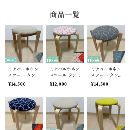
ビーマインラボ | theBEEMINElab
四角スツール
商品一覧
折り畳みスツール
丸椅子
ベンチスツール
丸椅子 角脚タイプ
標準四角スツール
丸椅子タイプ
ミナペルホネン
ミナペルホネン
ミナペルホネン
丸脚四角スツール
スツール タン
スツール タン
スツール タン
バリン 丸椅子
バリン 丸椅子
バリン 丸椅子
¥14,500
¥12,000
¥14,500
角脚【エクリ
【ピンクベージ
角脚【グレー/
太脚四角スツール
ュ/ライトブル
ュ/オレンジ】
ブルー】
ー】
細脚四角スツール