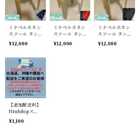
ミナペルホネン
ミナペルホネン
ミナペルホネン
スツール タン
スツール タン
スツール タン
バリン 丸椅子
バリン 丸椅子
バリン 丸椅子
¥12,000
¥12,000
¥12,000
【ライトグレ
【ネイビー/オ
【旧インディ
ー/ネイビー】
レンジ】
ゴ/ダークグリ
ーン】
【追加配送料】
HtoSdopスツ
ールをお買い上
¥1,100
げの北海道・沖
縄や離島へ配送
をご希望のお客