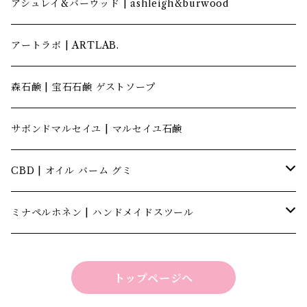
アシュレイ&バーウッド | ashleigh&burwood
アートラボ | ARTLAB.
森石鹸 | 宝石石鹸 ゲストソープ
サボンドマルセイユ | マルセイユ石鹸
CBD | オイル バーム グミ
キャナテック | CannaTech
ミナペルホネン | ハンドメイドスツール
ビーマインラボ | theBEEMINElab
四角スツール
トップページへ
折り畳みスツール
丸椅子