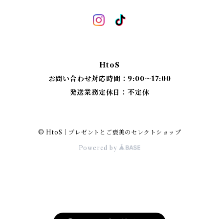
ベンチスツール
丸椅子 角脚タイプ
標準四角スツール
丸椅子タイプ
HtoS
丸脚四角スツール
お問い合わせ対応時間：9:00〜17:00
発送業務定休日：不定休
太脚四角スツール
細脚四角スツール
© HtoS｜プレゼントとご褒美のセレクトショップ
Powered by