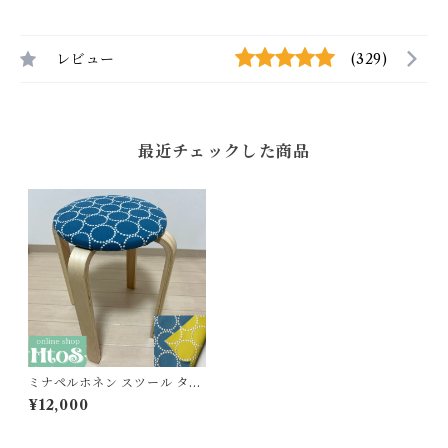
レビュー
(329)
最近チェックした商品
ミナペルホネン スツール タン
バリン 丸椅子【ブルー/イエロ
¥12,000
ー】