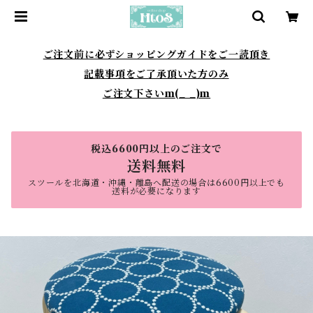
ご注文前に必ずショッピングガイドをご一読頂き
記載事項をご了承頂いた方のみ
ご注文下さいm(_ _)m
税込6600円以上のご注文で
送料無料
スツールを北海道・沖縄・離島へ配送の場合は6600円以上でも
送料が必要になります