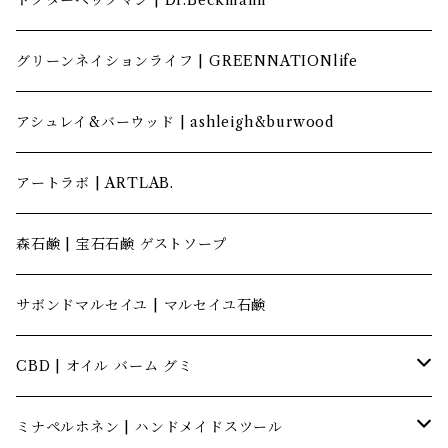
ドクターベックマン | Dr.Beckmann
グリーンネイションライフ | GREENNATIONlife
アシュレイ&バーウッド | ashleigh&burwood
アートラボ | ARTLAB.
森石鹸 | 宝石石鹸 ゲストソープ
サボンドマルセイユ | マルセイユ石鹸
CBD | オイル バーム グミ
キャナテック | CannaTech
ミナペルホネン | ハンドメイドスツール