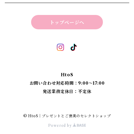
ビーマインラボ | theBEEMINElab
四角スツール
トップページへ
折り畳みスツール
丸椅子
ベンチスツール
丸椅子 角脚タイプ
標準四角スツール
丸椅子タイプ
HtoS
丸脚四角スツール
お問い合わせ対応時間：9:00〜17:00
発送業務定休日：不定休
太脚四角スツール
細脚四角スツール
© HtoS｜プレゼントとご褒美のセレクトショップ
Powered by