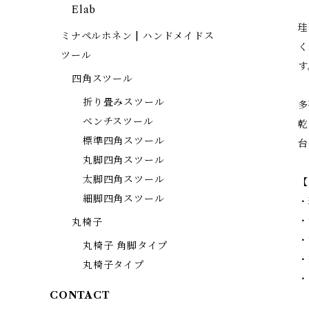
Elab
珪
ミナペルホネン | ハンドメイドス
く
ツール
す
四角スツール
折り畳みスツール
多
ベンチスツール
乾
標準四角スツール
台
丸脚四角スツール
太脚四角スツール
【
細脚四角スツール
・
・
丸椅子
・
丸椅子 角脚タイプ
・
丸椅子タイプ
・
CONTACT