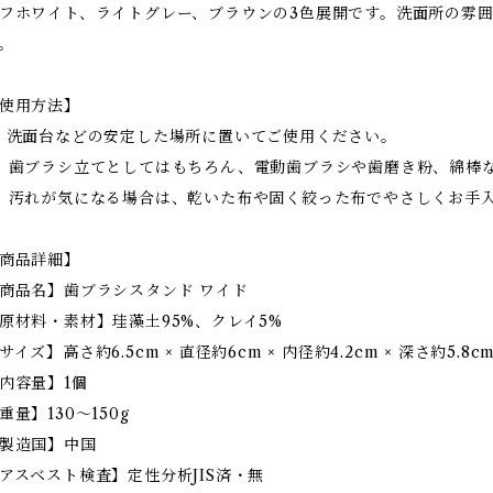
フホワイト、ライトグレー、ブラウンの3色展開です。洗面所の雰
。
使用方法】
．洗面台などの安定した場所に置いてご使用ください。
．歯ブラシ立てとしてはもちろん、電動歯ブラシや歯磨き粉、綿棒
．汚れが気になる場合は、乾いた布や固く絞った布でやさしくお手
商品詳細】
商品名】歯ブラシスタンド ワイド
原材料・素材】珪藻土95%、クレイ5%
サイズ】高さ約6.5cm × 直径約6cm × 内径約4.2cm × 深さ約5.8c
内容量】1個
重量】130〜150g
製造国】中国
アスベスト検査】定性分析JIS済・無