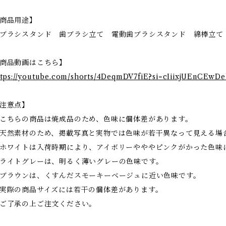
商品用途】
ブラシスタンド 歯ブラシ立て 電動歯ブラシスタンド 綿棒立て
商品動画はこちら】
ttps://youtube.com/shorts/4DeqmDV7fiE?si=cIiixjUEnCEwD
注意点】
こちらの商品は焼成品のため、色味に個体差があります。
天然素材のため、掲載写真と実物では色味が若干異なって見える場
ホワイトは入荷時期により、アイボリーやややピンクがかった色味
ライトグレーは、明るく薄いグレーの色味です。
ブラウンは、くすんだスモーキーベージュに近い色味です。
実際の商品サイズには若干の個体差があります。
ご了承の上ご注文ください。