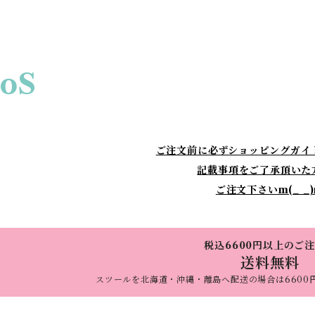
oS
ご注文前に必ずショッピングガイ
記載事項をご了承頂いた
ご注文下さいm(_ _
税込6600円以上のご
送料無料
スツールを北海道・沖縄・離島へ配送の場合は6600