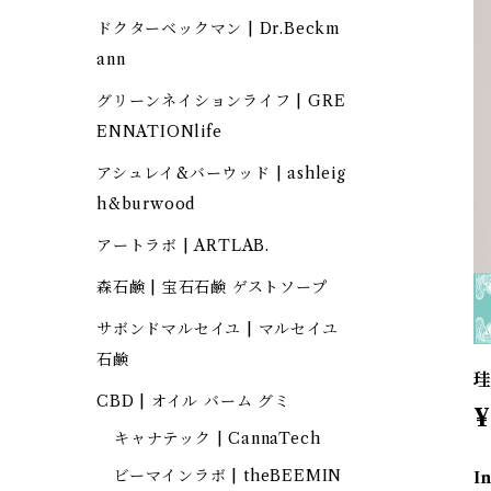
ドクターベックマン | Dr.Beckm
ann
グリーンネイションライフ | GRE
ENNATIONlife
アシュレイ&バーウッド | ashleig
h&burwood
アートラボ | ARTLAB.
森石鹸 | 宝石石鹸 ゲストソープ
サボンドマルセイユ | マルセイユ
石鹸
珪
CBD | オイル バーム グミ
¥
キャナテック | CannaTech
ビーマインラボ | theBEEMIN
I