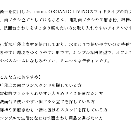
藻土を使用した、mana. ORGANIC LIVINGのワイドタイ
、歯ブラシ立てとしてはもちろん、電動歯ブラシや歯磨き粉、綿棒
。洗面台まわりをすっきり整えたい方に取り入れやすいアイテムで
孔質な珪藻土素材を使用しており、水まわりで使いやすいのが特長
きやすい環境をつくりやすい形です。シンプルな円筒型で、オフホ
やバスルームになじみやすい、ミニマルなデザインです。
こんな方におすすめ】
珪藻土の歯ブラシスタンドを探している方
電動歯ブラシも入れやすい大きめサイズを選びたい方
洗面台で使いやすい歯ブラシ立てを探している方
綿棒や歯磨き粉も一緒に置けるスタンドを探している方
シンプルで生活になじむ洗面まわり用品を選びたい方