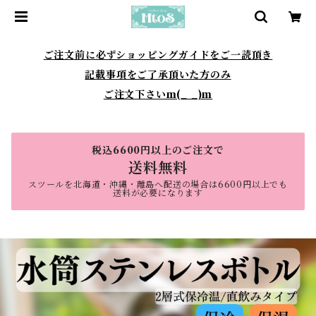
ご注文前に必ずショッピングガイドをご一読頂き
記載事項をご了承頂いた方のみ
ご注文下さいm(_ _)m
税込6600円以上のご注文で
送料無料
スツールを北海道・沖縄・離島へ配送の場合は6600円以上でも
送料が必要になります