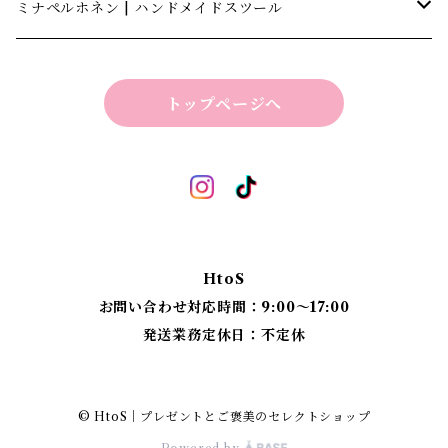
キャナテック | CannaTech
ミナペルホネン | ハンドメイドスツール
ビーマインラボ | theBEEMINElab
四角スツール
トップページへ
折り畳みスツール
丸椅子
ベンチスツール
丸椅子 角脚タイプ
標準四角スツール
丸椅子タイプ
HtoS
丸脚四角スツール
お問い合わせ対応時間：9:00〜17:00
発送業務定休日：不定休
太脚四角スツール
細脚四角スツール
© HtoS｜プレゼントとご褒美のセレクトショップ