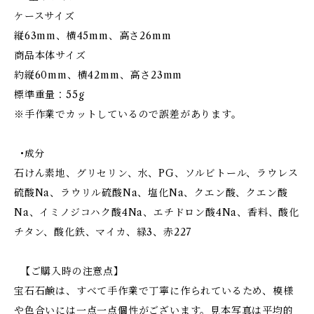
ケースサイズ
縦63mm、横45mm、高さ26mm
商品本体サイズ
約縦60mm、横42mm、高さ23mm
標準重量：55g
※手作業でカットしているので誤差があります。
•成分
石けん素地、グリセリン、水、PG、ソルビトール、ラウレス
硫酸Na、ラウリル硫酸Na、塩化Na、クエン酸、クエン酸
Na、イミノジコハク酸4Na、エチドロン酸4Na、香料、酸化
チタン、酸化鉄、マイカ、緑3、赤227
【ご購入時の注意点】
宝石石鹸は、すべて手作業で丁寧に作られているため、模様
や色合いには一点一点個性がございます。見本写真は平均的