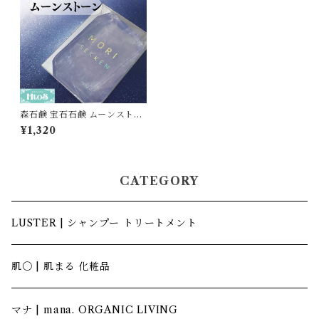
森石鹸 宝石石鹸 ムーンストー
ン｜固形石鹸 おしゃれ 石鹸ギ
¥1,320
フト
CATEGORY
LUSTER | シャンプー トリートメント
肌〇 | 肌まる 化粧品
マナ | mana. ORGANIC LIVING