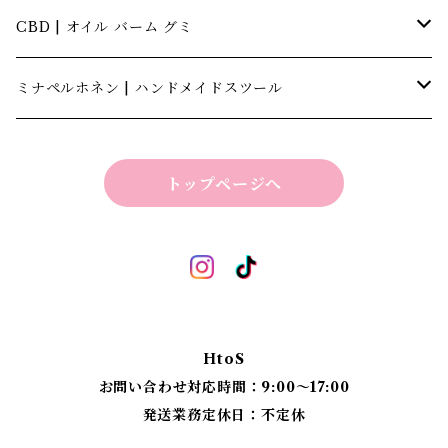
CBD | オイル バーム グミ
キャナテック | CannaTech
ミナペルホネン | ハンドメイドスツール
ビーマインラボ | theBEEMINElab
四角スツール
トップページへ
折り畳みスツール
丸椅子
ベンチスツール
丸椅子 角脚タイプ
標準四角スツール
丸椅子タイプ
HtoS
丸脚四角スツール
お問い合わせ対応時間：9:00〜17:00
発送業務定休日：不定休
太脚四角スツール