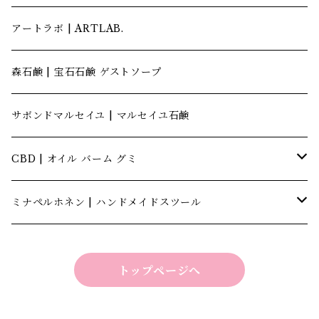
アートラボ | ARTLAB.
森石鹸 | 宝石石鹸 ゲストソープ
サボンドマルセイユ | マルセイユ石鹸
CBD | オイル バーム グミ
キャナテック | CannaTech
ミナペルホネン | ハンドメイドスツール
ビーマインラボ | theBEEMINElab
四角スツール
トップページへ
折り畳みスツール
丸椅子