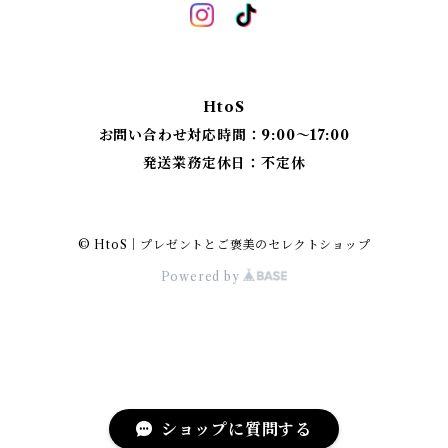
ベンチスツール
丸椅子 角脚タイプ
標準四角スツール
丸椅子タイプ
HtoS
丸脚四角スツール
お問い合わせ対応時間：9:00〜17:00
発送業務定休日：不定休
太脚四角スツール
細脚四角スツール
© HtoS｜プレゼントとご褒美のセレクトショップ
Powered by
ショップに質問する