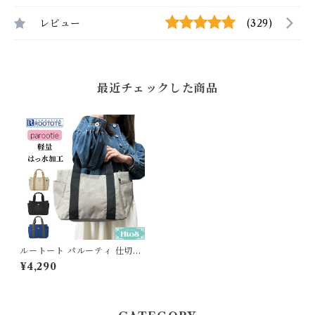
レビュー
(329)
最近チェックした商品
ルートート パルーティ 仕切り
トートバッグ 撥水 全4色 ROO
¥4,290
TOTE