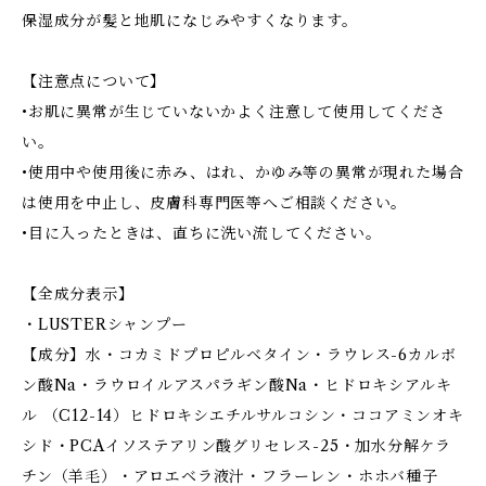
保湿成分が髪と地肌になじみやすくなります。
【注意点について】
•お肌に異常が生じていないかよく注意して使用してくださ
い。
•使用中や使用後に赤み、はれ、かゆみ等の異常が現れた場合
は使用を中止し、皮膚科専門医等へご相談ください。
•目に入ったときは、直ちに洗い流してください。
【全成分表示】
・LUSTERシャンプー
【成分】水・コカミドプロピルベタイン・ラウレス-6カルボ
ン酸Na・ラウロイルアスパラギン酸Na・ヒドロキシアルキ
ル （C12-14）ヒドロキシエチルサルコシン・ココアミンオキ
シド・PCAイソステアリン酸グリセレス-25・加水分解ケラ
チン（羊毛）・アロエベラ液汁・フラーレン・ホホバ種子