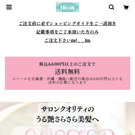
ご注文前に必ずショッピングガイドをご一読頂き
記載事項をご了承頂いた方のみ
ご注文下さいm(_ _)m
税込6600円以上のご注文で
送料無料
スツールを北海道・沖縄・離島へ配送の場合は6600円以上でも
送料が必要になります