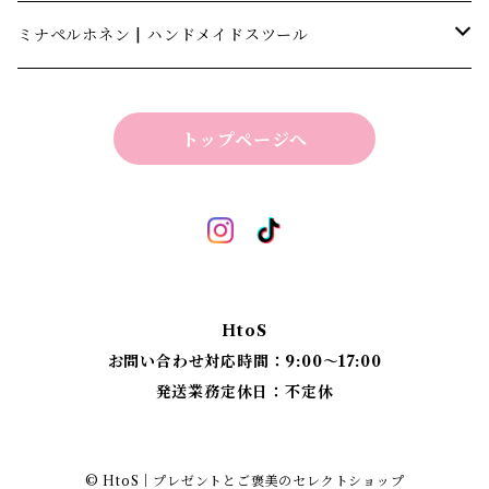
キャナテック | CannaTech
ミナペルホネン | ハンドメイドスツール
ビーマインラボ | theBEEMINElab
四角スツール
トップページへ
折り畳みスツール
丸椅子
ベンチスツール
丸椅子 角脚タイプ
標準四角スツール
丸椅子タイプ
HtoS
丸脚四角スツール
お問い合わせ対応時間：9:00〜17:00
発送業務定休日：不定休
太脚四角スツール
細脚四角スツール
© HtoS｜プレゼントとご褒美のセレクトショップ