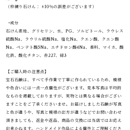
（枠練り石けん： ±10％の誤差がございます）
•成分
石けん素地、グリセリン、水、PG、ソルビトール、ラウレス
硫酸Na、ラウリル硫酸Na、塩化Na、クエン酸、クエン酸
Na、ペンテト酸5Na、エチドロン酸4Na、香料、マイカ、酸
化鉄、酸化チタン、赤227、緑3
【ご購入時の注意点】
宝石石鹸は、すべて手作業で丁寧に作られているため、模様
や色合いには一点一点個性がございます。見本写真は平均的
なものを掲載しておりますが、実物とは異なる場合がござい
ますことをご了承くださいませ。お届けしました石鹸が写真
と色が違うや、写真と模様の出方が違うなどでお問い合わせ
頂きましても、返金や返品、商品の交換には当店ではお応え
出来かねます。ハンドメイド作品による個性とご理解くださ