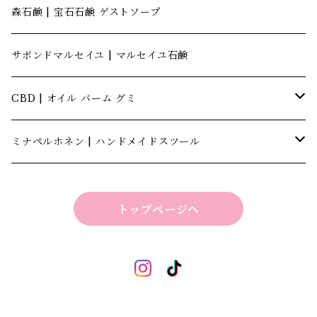
森石鹸 | 宝石石鹸 ゲストソープ
サボンドマルセイユ | マルセイユ石鹸
CBD | オイル バーム グミ
キャナテック | CannaTech
ミナペルホネン | ハンドメイドスツール
ビーマインラボ | theBEEMINElab
四角スツール
トップページへ
折り畳みスツール
丸椅子
ベンチスツール
丸椅子 角脚タイプ
標準四角スツール
丸椅子タイプ