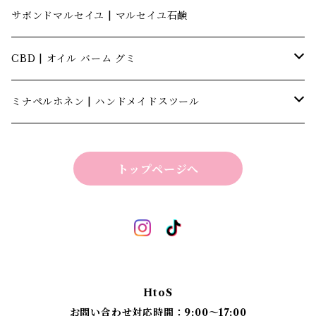
サボンドマルセイユ | マルセイユ石鹸
CBD | オイル バーム グミ
キャナテック | CannaTech
ミナペルホネン | ハンドメイドスツール
ビーマインラボ | theBEEMINElab
四角スツール
トップページへ
折り畳みスツール
丸椅子
ベンチスツール
丸椅子 角脚タイプ
標準四角スツール
丸椅子タイプ
HtoS
丸脚四角スツール
お問い合わせ対応時間：9:00〜17:00