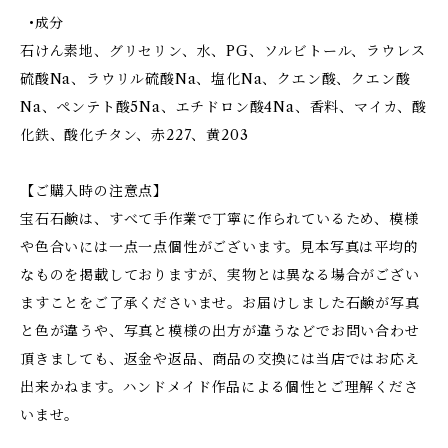
•成分
石けん素地、グリセリン、水、PG、ソルビトール、ラウレス
硫酸Na、ラウリル硫酸Na、塩化Na、クエン酸、クエン酸
Na、ペンテト酸5Na、エチドロン酸4Na、香料、マイカ、酸
化鉄、酸化チタン、赤227、黄203
【ご購入時の注意点】
宝石石鹸は、すべて手作業で丁寧に作られているため、模様
や色合いには一点一点個性がございます。見本写真は平均的
なものを掲載しておりますが、実物とは異なる場合がござい
ますことをご了承くださいませ。お届けしました石鹸が写真
と色が違うや、写真と模様の出方が違うなどでお問い合わせ
頂きましても、返金や返品、商品の交換には当店ではお応え
出来かねます。ハンドメイド作品による個性とご理解くださ
いませ。