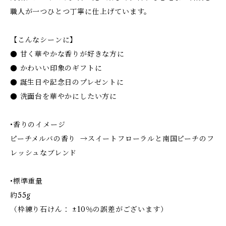
職人が一つひとつ丁寧に仕上げています。
【こんなシーンに】
● 甘く華やかな香りが好きな方に
● かわいい印象のギフトに
● 誕生日や記念日のプレゼントに
● 洗面台を華やかにしたい方に
•香りのイメージ
ピーチメルバの香り →スイートフローラルと南国ピーチのフ
レッシュなブレンド
•標準重量
約55g
（枠練り石けん： ±10％の誤差がございます）