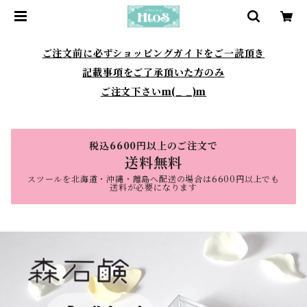
ご注文前に必ずショッピングガイドをご一読頂き
記載事項をご了承頂いた方のみ
ご注文下さいm(_ _)m
税込6600円以上のご注文で
送料無料
スツールを北海道・沖縄・離島へ配送の場合は6600円以上でも
送料が必要になります