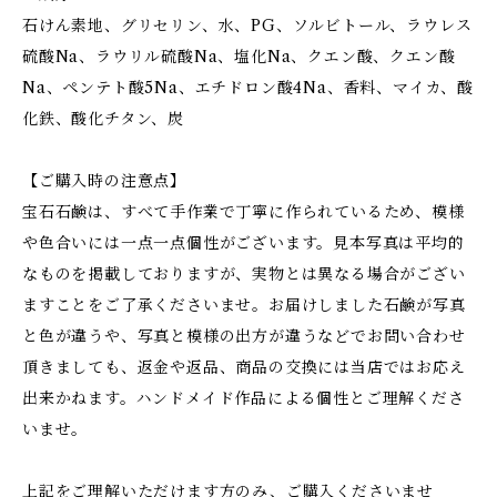
石けん素地、グリセリン、水、PG、ソルビトール、ラウレス
硫酸Na、ラウリル硫酸Na、塩化Na、クエン酸、クエン酸
Na、ペンテト酸5Na、エチドロン酸4Na、香料、マイカ、酸
化鉄、酸化チタン、炭
【ご購入時の注意点】
宝石石鹸は、すべて手作業で丁寧に作られているため、模様
や色合いには一点一点個性がございます。見本写真は平均的
なものを掲載しておりますが、実物とは異なる場合がござい
ますことをご了承くださいませ。お届けしました石鹸が写真
と色が違うや、写真と模様の出方が違うなどでお問い合わせ
頂きましても、返金や返品、商品の交換には当店ではお応え
出来かねます。ハンドメイド作品による個性とご理解くださ
いませ。
上記をご理解いただけます方のみ、ご購入くださいませ