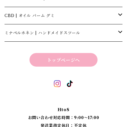
CBD | オイル バーム グミ
キャナテック | CannaTech
ミナペルホネン | ハンドメイドスツール
ビーマインラボ | theBEEMINElab
四角スツール
トップページへ
折り畳みスツール
丸椅子
ベンチスツール
丸椅子 角脚タイプ
標準四角スツール
丸椅子タイプ
HtoS
丸脚四角スツール
お問い合わせ対応時間：9:00〜17:00
発送業務定休日：不定休