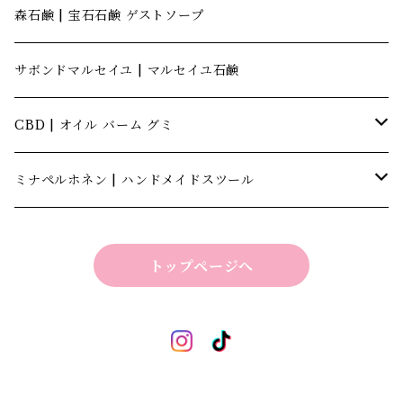
森石鹸 | 宝石石鹸 ゲストソープ
サボンドマルセイユ | マルセイユ石鹸
CBD | オイル バーム グミ
キャナテック | CannaTech
ミナペルホネン | ハンドメイドスツール
ビーマインラボ | theBEEMINElab
四角スツール
トップページへ
折り畳みスツール
丸椅子
ベンチスツール
丸椅子 角脚タイプ
標準四角スツール
丸椅子タイプ