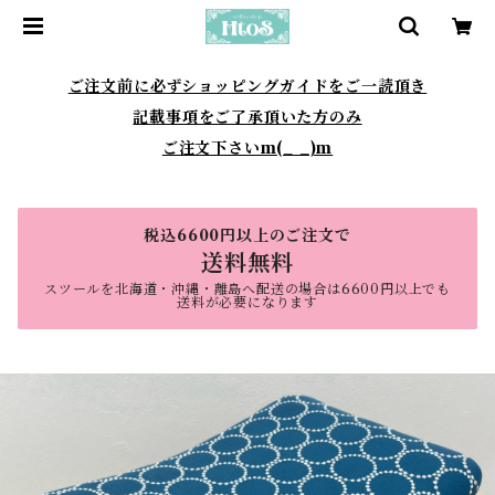
ご注文前に必ずショッピングガイドをご一読頂き
記載事項をご了承頂いた方のみ
ご注文下さいm(_ _)m
税込6600円以上のご注文で
送料無料
スツールを北海道・沖縄・離島へ配送の場合は6600円以上でも
送料が必要になります