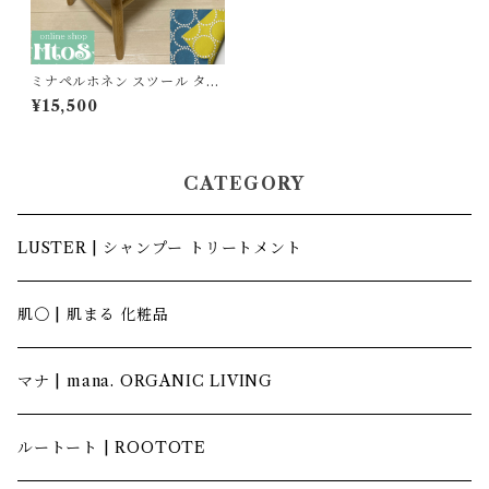
ミナペルホネン スツール タン
バリン 四角 丸脚【ブルー/イ
¥15,500
エロー】
CATEGORY
LUSTER | シャンプー トリートメント
肌〇 | 肌まる 化粧品
マナ | mana. ORGANIC LIVING
ルートート | ROOTOTE