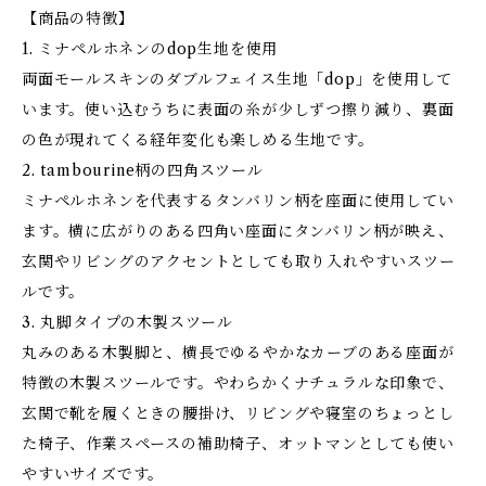
【商品の特徴】
1. ミナペルホネンのdop生地を使用
両面モールスキンのダブルフェイス生地「dop」を使用して
います。使い込むうちに表面の糸が少しずつ擦り減り、裏面
の色が現れてくる経年変化も楽しめる生地です。
2. tambourine柄の四角スツール
ミナペルホネンを代表するタンバリン柄を座面に使用してい
ます。横に広がりのある四角い座面にタンバリン柄が映え、
玄関やリビングのアクセントとしても取り入れやすいスツー
ルです。
3. 丸脚タイプの木製スツール
丸みのある木製脚と、横長でゆるやかなカーブのある座面が
特徴の木製スツールです。やわらかくナチュラルな印象で、
玄関で靴を履くときの腰掛け、リビングや寝室のちょっとし
た椅子、作業スペースの補助椅子、オットマンとしても使い
やすいサイズです。