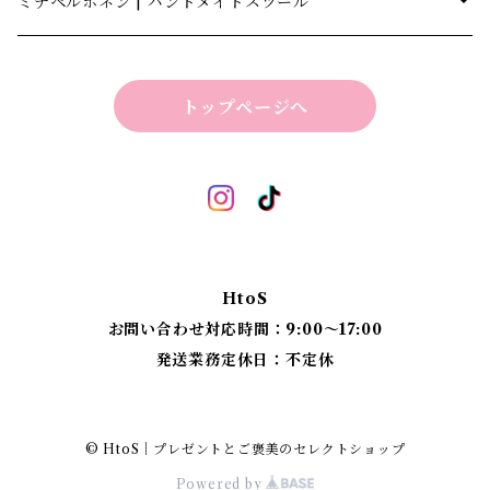
キャナテック | CannaTech
ミナペルホネン | ハンドメイドスツール
ビーマインラボ | theBEEMINElab
四角スツール
トップページへ
折り畳みスツール
丸椅子
ベンチスツール
丸椅子 角脚タイプ
標準四角スツール
丸椅子タイプ
HtoS
丸脚四角スツール
お問い合わせ対応時間：9:00〜17:00
発送業務定休日：不定休
太脚四角スツール
細脚四角スツール
© HtoS｜プレゼントとご褒美のセレクトショップ
Powered by