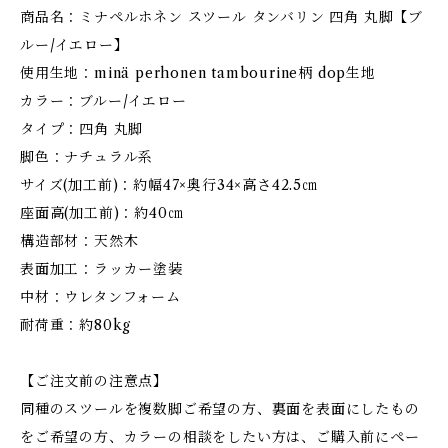
商品名：ミナペルホネン スツール タンバリン 四角 丸脚【ブ
ルー/イエロー】
使用生地：minä perhonen tambourine柄 dop生地
カラー：ブルー/イエロー
タイプ：四角 丸脚
脚色：ナチュラル系
サイズ(加工前)：約幅47×奥行34×高さ42.5㎝
座面高(加工前)：約40㎝
構造部材：天然木
表面加工：ラッカー塗装
中材：ウレタンフォーム
耐荷重：約80kg
【ご注文前の注意点】
同種のスツールを複数脚ご希望の方、裏面を表面にしたもの
をご希望の方、カラーの相談をしたい方は、ご購入前にペー