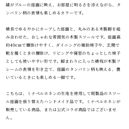
繍がブルーの座面に映え、お部屋に明るさを添えながら、タ
ンバリン柄の表情も楽しめるカラーです。
横長でゆるやかにカーブした座面と、丸みのある木製脚を組
み合わせた、おしゃれな雰囲気の木製スツールです。座面高
約40cmで腰掛けやすく、ダイニングの補助椅子や、玄関で
靴を履くときの腰掛け、リビングや寝室のちょっとした椅子
としても使いやすい形です。脚まわりに入った横桟が木製フ
レームの表情を引き立て、座面のタンバリン柄も映える、置
いているときにも楽しめる一脚です。
こちらは、ミナペルホネンの生地を使用して既製品のスツー
ル座面を張り替えたハンドメイド品です。ミナペルホネンが
販売している商品、または公式コラボ商品ではございませ
ん。