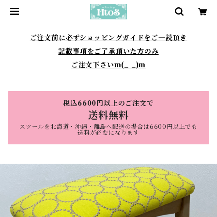
ご注文前に必ずショッピングガイドをご一読頂き
記載事項をご了承頂いた方のみ
ご注文下さいm(_ _)m
税込6600円以上のご注文で
送料無料
スツールを北海道・沖縄・離島へ配送の場合は6600円以上でも
送料が必要になります