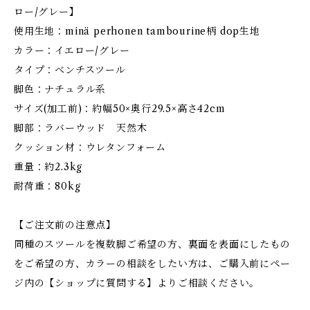
ロー/グレー】
使用生地：minä perhonen tambourine柄 dop生地
カラー：イエロー/グレー
タイプ：ベンチスツール
脚色：ナチュラル系
サイズ(加工前)：約幅50×奥行29.5×高さ42cm
脚部：ラバーウッド 天然木
クッション材：ウレタンフォーム
重量：約2.3kg
耐荷重：80kg
【ご注文前の注意点】
同種のスツールを複数脚ご希望の方、裏面を表面にしたもの
をご希望の方、カラーの相談をしたい方は、ご購入前にペー
ジ内の【ショップに質問する】よりご相談ください。