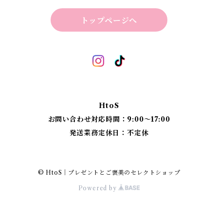
ビーマインラボ | theBEEMINElab
四角スツール
トップページへ
折り畳みスツール
丸椅子
ベンチスツール
丸椅子 角脚タイプ
標準四角スツール
丸椅子タイプ
HtoS
丸脚四角スツール
お問い合わせ対応時間：9:00〜17:00
発送業務定休日：不定休
太脚四角スツール
細脚四角スツール
© HtoS｜プレゼントとご褒美のセレクトショップ
Powered by