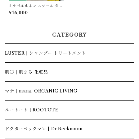
ミナペルホネン スツール タン
バリン ベンチ【イエロー/グレ
¥16,000
ー】
CATEGORY
LUSTER | シャンプー トリートメント
肌〇 | 肌まる 化粧品
マナ | mana. ORGANIC LIVING
ルートート | ROOTOTE
ドクターベックマン | Dr.Beckmann