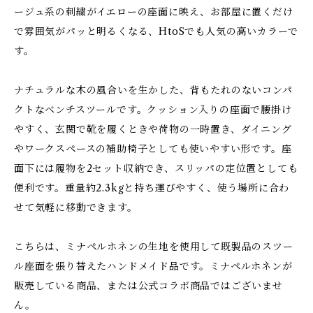
ージュ系の刺繍がイエローの座面に映え、お部屋に置くだけ
で雰囲気がパッと明るくなる、HtoSでも人気の高いカラーで
す。
ナチュラルな木の風合いを生かした、背もたれのないコンパ
クトなベンチスツールです。クッション入りの座面で腰掛け
やすく、玄関で靴を履くときや荷物の一時置き、ダイニング
やワークスペースの補助椅子としても使いやすい形です。座
面下には履物を2セット収納でき、スリッパの定位置としても
便利です。重量約2.3kgと持ち運びやすく、使う場所に合わ
せて気軽に移動できます。
こちらは、ミナペルホネンの生地を使用して既製品のスツー
ル座面を張り替えたハンドメイド品です。ミナペルホネンが
販売している商品、または公式コラボ商品ではございませ
ん。