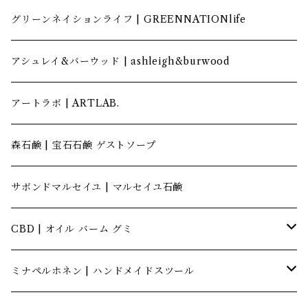
グリーンネイションライフ | GREENNATIONlife
アシュレイ&バーウッド | ashleigh&burwood
アートラボ | ARTLAB.
森石鹸 | 宝石石鹸 ゲストソープ
サボンドマルセイユ | マルセイユ石鹸
CBD | オイル バーム グミ
キャナテック | CannaTech
ミナペルホネン | ハンドメイドスツール