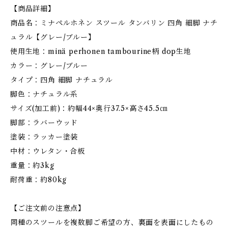
【商品詳細】
商品名：ミナペルホネン スツール タンバリン 四角 細脚 ナチ
ュラル【グレー/ブルー】
使用生地：minä perhonen tambourine柄 dop生地
カラー：グレー/ブルー
タイプ：四角 細脚 ナチュラル
脚色：ナチュラル系
サイズ(加工前)：約幅44×奥行37.5×高さ45.5㎝
脚部：ラバーウッド
塗装：ラッカー塗装
中材：ウレタン・合板
重量：約3kg
耐荷重：約80kg
【ご注文前の注意点】
同種のスツールを複数脚ご希望の方、裏面を表面にしたもの