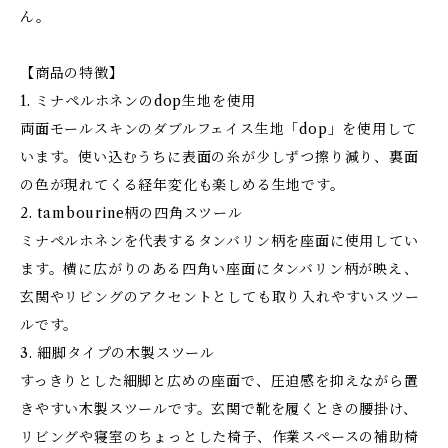
ん。
【商品の特徴】
1. ミナペルホネンのdop生地を使用
両面モールスキンのダブルフェイス生地「dop」を使用して
います。使い込むうちに表面の糸が少しずつ擦り減り、裏面
の色が現れてくる経年変化も楽しめる生地です。
2. tambourine柄の四角スツール
ミナペルホネンを代表するタンバリン柄を座面に使用してい
ます。横に広がりのある四角い座面にタンバリン柄が映え、
玄関やリビングのアクセントとしても取り入れやすいスツー
ルです。
3. 細脚タイプの木製スツール
すっきりとした細脚と広めの座面で、圧迫感を抑えながら置
きやすい木製スツールです。玄関で靴を履くときの腰掛け、
リビングや寝室のちょっとした椅子、作業スペースの補助椅