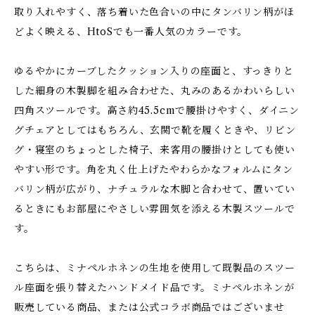
取り入れやすく、落ち着いた色合いの中にタンバリン柄がほ
どよく映える、HtoSでも一番人気のカラーです。
ゆるやかにカーブしたクッション入りの座面と、すっきりと
した細身の木製脚を組み合わせた、丸みのあるかわいらしい
四角スツールです。高さ約45.5cmで腰掛けやすく、ダイニン
グチェアとしてはもちろん、玄関で靴を履くときや、リビン
グ・寝室のちょっとした椅子、来客用の腰掛けとしても使い
やすい形です。角を丸く仕上げたやわらかなフォルムにタン
バリン柄が広がり、ナチュラルな木脚と合わせて、置いてい
るときにもお部屋にやさしい雰囲気を添える木製スツールで
す。
こちらは、ミナペルホネンの生地を使用して既製品のスツー
ル座面を張り替えたハンドメイド品です。ミナペルホネンが
販売している商品、または公式コラボ商品ではございませ