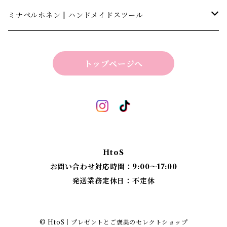
キャナテック | CannaTech
ミナペルホネン | ハンドメイドスツール
ビーマインラボ | theBEEMINElab
四角スツール
トップページへ
折り畳みスツール
丸椅子
ベンチスツール
丸椅子 角脚タイプ
標準四角スツール
丸椅子タイプ
HtoS
丸脚四角スツール
お問い合わせ対応時間：9:00〜17:00
発送業務定休日：不定休
太脚四角スツール
細脚四角スツール
© HtoS｜プレゼントとご褒美のセレクトショップ