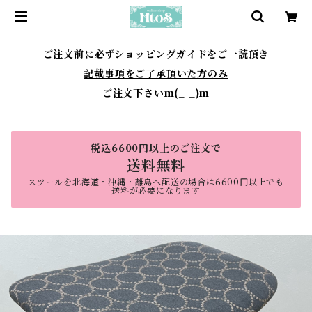
ご注文前に必ずショッピングガイドをご一読頂き
記載事項をご了承頂いた方のみ
ご注文下さいm(_ _)m
税込6600円以上のご注文で
送料無料
スツールを北海道・沖縄・離島へ配送の場合は6600円以上でも
送料が必要になります