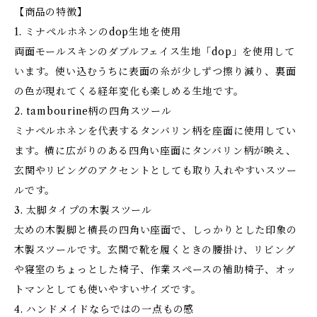
【商品の特徴】
1. ミナペルホネンのdop生地を使用
両面モールスキンのダブルフェイス生地「dop」を使用して
います。使い込むうちに表面の糸が少しずつ擦り減り、裏面
の色が現れてくる経年変化も楽しめる生地です。
2. tambourine柄の四角スツール
ミナペルホネンを代表するタンバリン柄を座面に使用してい
ます。横に広がりのある四角い座面にタンバリン柄が映え、
玄関やリビングのアクセントとしても取り入れやすいスツー
ルです。
3. 太脚タイプの木製スツール
太めの木製脚と横長の四角い座面で、しっかりとした印象の
木製スツールです。玄関で靴を履くときの腰掛け、リビング
や寝室のちょっとした椅子、作業スペースの補助椅子、オッ
トマンとしても使いやすいサイズです。
4. ハンドメイドならではの一点もの感