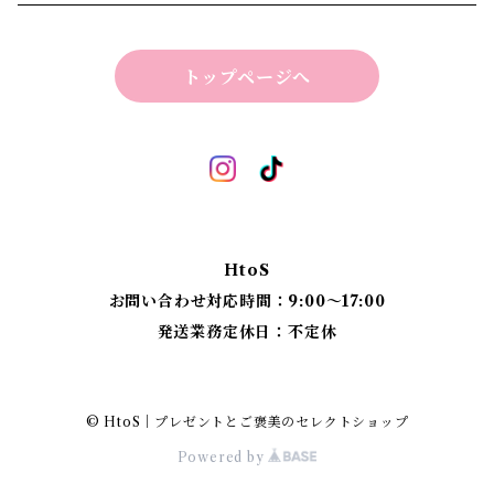
ビーマインラボ | theBEEMINElab
四角スツール
トップページへ
折り畳みスツール
丸椅子
ベンチスツール
丸椅子 角脚タイプ
標準四角スツール
丸椅子タイプ
HtoS
丸脚四角スツール
お問い合わせ対応時間：9:00〜17:00
発送業務定休日：不定休
太脚四角スツール
細脚四角スツール
© HtoS｜プレゼントとご褒美のセレクトショップ
Powered by