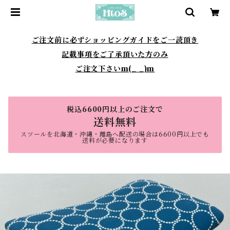
ご注文前に必ずショッピングガイドをご一読頂き
記載事項をご了承頂いた方のみ
ご注文下さいm(_ _)m
税込6600円以上のご注文で
送料無料
スツールを北海道・沖縄・離島へ配送の場合は6600円以上でも
送料が必要になります