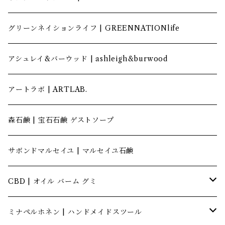
グリーンネイションライフ | GREENNATIONlife
アシュレイ&バーウッド | ashleigh&burwood
アートラボ | ARTLAB.
森石鹸 | 宝石石鹸 ゲストソープ
サボンドマルセイユ | マルセイユ石鹸
CBD | オイル バーム グミ
キャナテック | CannaTech
ミナペルホネン | ハンドメイドスツール