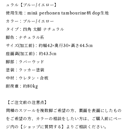
ュラル【ブルー/イエロー】
使用生地：minä perhonen tambourine柄 dop生地
カラー：ブルー/イエロー
タイプ：四角 太脚 ナチュラル
脚色：ナチュラル系
サイズ(加工前)：約幅42×奥行30×高さ44.5㎝
座面高(加工前)：約43.5㎝
脚部：ラバーウッド
塗装：ラッカー塗装
中材：ウレタン・合板
耐荷重：約80kg
【ご注文前の注意点】
同種のスツールを複数脚ご希望の方、裏面を表面にしたもの
をご希望の方、カラーの相談をしたい方は、ご購入前にペー
ジ内の【ショップに質問する】よりご相談ください。