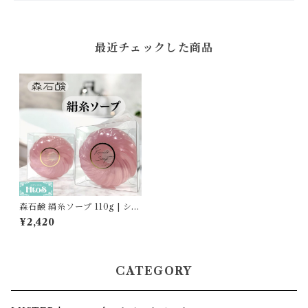
最近チェックした商品
森石鹸 絹糸ソープ 110g | シル
クエキス配合 石鹸 ギフト おし
¥2,420
ゃれ
CATEGORY