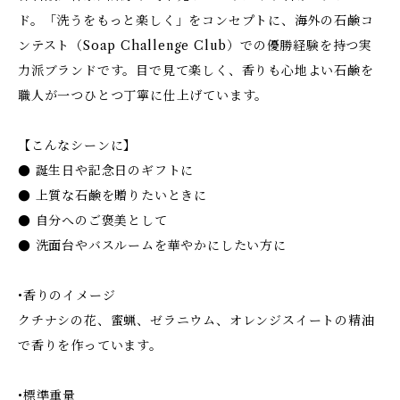
ド。「洗うをもっと楽しく」をコンセプトに、海外の石鹸コ
ンテスト（Soap Challenge Club）での優勝経験を持つ実
力派ブランドです。目で見て楽しく、香りも心地よい石鹸を
職人が一つひとつ丁寧に仕上げています。
【こんなシーンに】
● 誕生日や記念日のギフトに
● 上質な石鹸を贈りたいときに
● 自分へのご褒美として
● 洗面台やバスルームを華やかにしたい方に
•香りのイメージ
クチナシの花、蜜蝋、ゼラニウム、オレンジスイートの精油
で香りを作っています。
•標準重量