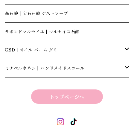
森石鹸 | 宝石石鹸 ゲストソープ
サボンドマルセイユ | マルセイユ石鹸
CBD | オイル バーム グミ
キャナテック | CannaTech
ミナペルホネン | ハンドメイドスツール
ビーマインラボ | theBEEMINElab
四角スツール
トップページへ
折り畳みスツール
丸椅子
ベンチスツール
丸椅子 角脚タイプ