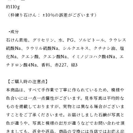
約110g
（枠練り石けん： ±10％の誤差がございます）
•成分
石けん素地、グリセリン、水、PG、ソルビトール、ラウレス
硫酸Na、ラウリル硫酸Na、シルクエキス、クチナシ油、塩
化Na、クエン酸、クエン酸Na、イミノジコハク酸4Na、エ
チドロン酸4Na、香料、赤227、緑3
【ご購入時の注意点】
本商品は、すべて手作業で丁寧に作られているため、模様や
色合いには一点一点個性がございます。見本写真は平均的な
ものを掲載しておりますが、実物とは異なる場合がございま
すことをご了承くださいませ。お届けしました石鹸が写真と
色が違うや、写真と模様の出方が違うなどでお問い合わせ頂
きましても、返金や返品、商品の交換には当店ではお応え出