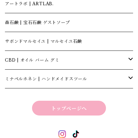
アートラボ | ARTLAB.
森石鹸 | 宝石石鹸 ゲストソープ
サボンドマルセイユ | マルセイユ石鹸
CBD | オイル バーム グミ
キャナテック | CannaTech
ミナペルホネン | ハンドメイドスツール
ビーマインラボ | theBEEMINElab
四角スツール
トップページへ
折り畳みスツール
丸椅子
ベンチスツール
丸椅子 角脚タイプ