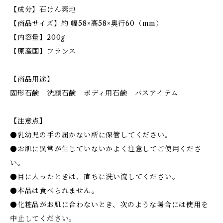
【成分】石けん素地
【商品サイズ】約 幅58×高58×奥行60（mm）
【内容量】200g
【原産国】フランス
【商品用途】
固形石鹸 洗顔石鹸 ボディ用石鹸 バスアイテム
【注意点】
●乳幼児の手の届かない所に保管してください。
●お肌に異常が生じていないかよく注意してご使用くださ
い。
●目に入ったときは、直ちに洗い流してください。
●本品は食べられません。
●化粧品がお肌に合わないとき、次のような場合には使用を
中止してください。