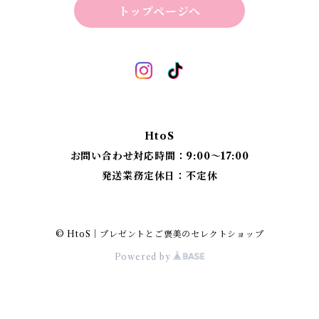
トップページへ
折り畳みスツール
丸椅子
ベンチスツール
丸椅子 角脚タイプ
標準四角スツール
丸椅子タイプ
HtoS
丸脚四角スツール
お問い合わせ対応時間：9:00〜17:00
発送業務定休日：不定休
太脚四角スツール
細脚四角スツール
© HtoS｜プレゼントとご褒美のセレクトショップ
Powered by