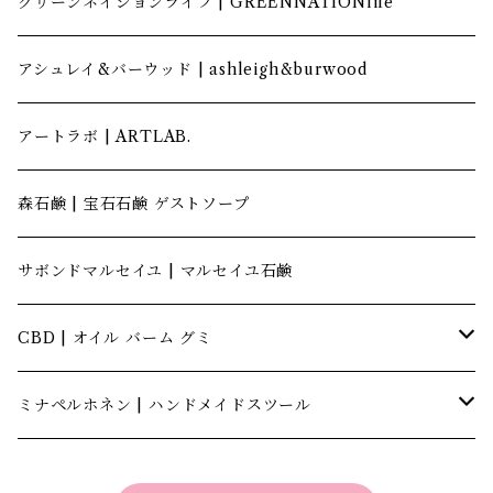
グリーンネイションライフ | GREENNATIONlife
アシュレイ&バーウッド | ashleigh&burwood
アートラボ | ARTLAB.
森石鹸 | 宝石石鹸 ゲストソープ
サボンドマルセイユ | マルセイユ石鹸
CBD | オイル バーム グミ
キャナテック | CannaTech
ミナペルホネン | ハンドメイドスツール
ビーマインラボ | theBEEMINElab
四角スツール