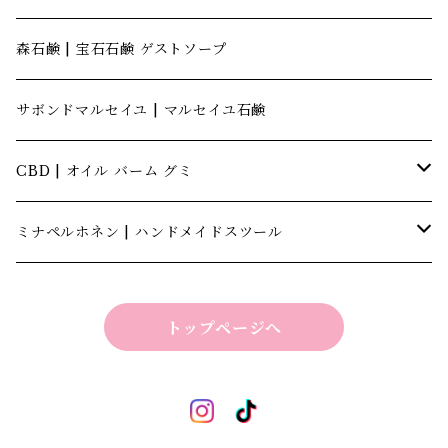
森石鹸 | 宝石石鹸 ゲストソープ
サボンドマルセイユ | マルセイユ石鹸
CBD | オイル バーム グミ
キャナテック | CannaTech
ミナペルホネン | ハンドメイドスツール
ビーマインラボ | theBEEMINElab
四角スツール
トップページへ
折り畳みスツール
丸椅子
ベンチスツール
丸椅子 角脚タイプ