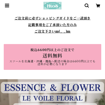
ご注文前に必ずショッピングガイドをご一読頂き
記載事項をご了承頂いた方のみ
ご注文下さいm(_ _)m
税込6600円以上のご注文で
送料無料
スツールを北海道・沖縄・離島へ配送の場合は6600円以上でも
送料が必要になります