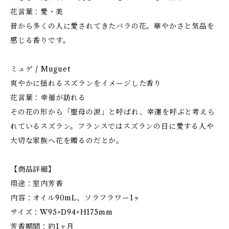
花言葉：愛・美
昔から多くの人に愛されてきたバラの花。華やかさと気品を
感じる香りです。
ミュゲ / Muguet
爽やかに揺れるスズランをイメージした香り
花言葉：幸福が訪れる
その花の形から「聖母の涙」と呼ばれ、幸運を呼ぶと考えら
れているスズラン。フランスではスズランの日に愛する人や
大切な家族へ花を贈るのだとか。
【商品詳細】
用途：室内芳香
内容：オイル90mL、ソラフラワー1ヶ
サイズ：W95×D94×H175mm
芳香期間：約1ヶ月