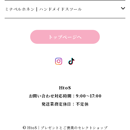
キャナテック | CannaTech
ミナペルホネン | ハンドメイドスツール
ビーマインラボ | theBEEMINElab
四角スツール
トップページへ
折り畳みスツール
丸椅子
ベンチスツール
丸椅子 角脚タイプ
標準四角スツール
丸椅子タイプ
HtoS
丸脚四角スツール
お問い合わせ対応時間：9:00〜17:00
発送業務定休日：不定休
太脚四角スツール
細脚四角スツール
© HtoS｜プレゼントとご褒美のセレクトショップ