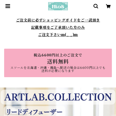
ご注文前に必ずショッピングガイドをご一読頂き
記載事項をご了承頂いた方のみ
ご注文下さいm(_ _)m
税込6600円以上のご注文で
送料無料
スツールを北海道・沖縄・離島へ配送の場合は6600円以上でも
送料が必要になります