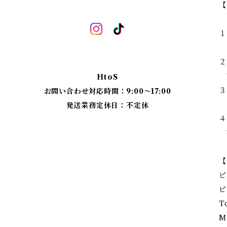
【
１
ス
２
玄
HtoS
３
お問い合わせ対応時間：9:00〜17:00
ブ
発送業務定休日：不定休
４
花
【
ピ
ピ
T
M