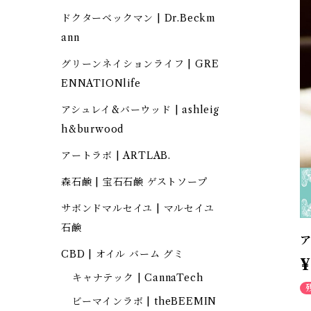
ドクターベックマン | Dr.Beckm
ann
グリーンネイションライフ | GRE
ENNATIONlife
アシュレイ&バーウッド | ashleig
h&burwood
アートラボ | ARTLAB.
森石鹸 | 宝石石鹸 ゲストソープ
サボンドマルセイユ | マルセイユ
石鹸
ア
CBD | オイル バーム グミ
¥
キャナテック | CannaTech
ビーマインラボ | theBEEMIN