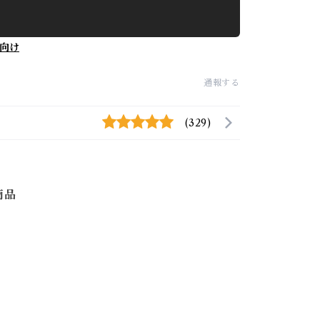
向け
通報する
(329)
商品