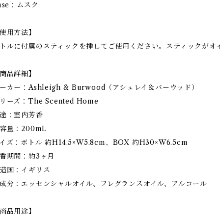
ase：ムスク
使用方法】
トルに付属のスティックを挿してご使用ください。スティックがオ
商品詳細】
ーカー：Ashleigh & Burwood（アシュレイ＆バーウッド）
リーズ：The Scented Home
途：室内芳香
容量：200mL
イズ：ボトル 約H14.5×W5.8cm、BOX 約H30×W6.5cm
香期間：約3ヶ月
造国：イギリス
成分：エッセンシャルオイル、フレグランスオイル、アルコール
商品用途】