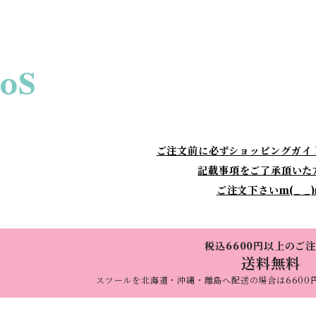
oS
ご注文前に必ずショッピングガイ
記載事項をご了承頂いた
ご注文下さいm(_ _
税込6600円以上のご
送料無料
スツールを北海道・沖縄・離島へ配送の場合は6600