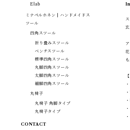
Elab
I
ミナペルホネン | ハンドメイドス
ス
ツール
玄
四角スツール
折り畳みスツール
ア
ベンチスツール
花
標準四角スツール
も
丸脚四角スツール
太脚四角スツール
【
細脚四角スツール
・
・
丸椅子
・
丸椅子 角脚タイプ
・
丸椅子タイプ
・
CONTACT