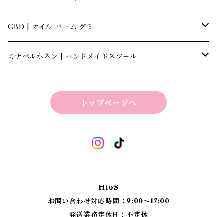
CBD | オイル バーム グミ
キャナテック | CannaTech
ミナペルホネン | ハンドメイドスツール
ビーマインラボ | theBEEMINElab
四角スツール
トップページへ
折り畳みスツール
丸椅子
ベンチスツール
丸椅子 角脚タイプ
標準四角スツール
丸椅子タイプ
HtoS
丸脚四角スツール
お問い合わせ対応時間：9:00〜17:00
発送業務定休日：不定休